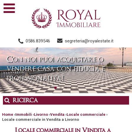
0586.839546
segreteria@royalestate.it
Con noi puoi acquistare o
vendere casa con fiducia e
professionalita’!
RICERCA
Home
›
Immobili
›
Livorno
›
Vendita
›
Locale commerciale
›
Locale commerciale in Vendita a Livorno
Locale commerciale in Vendita a