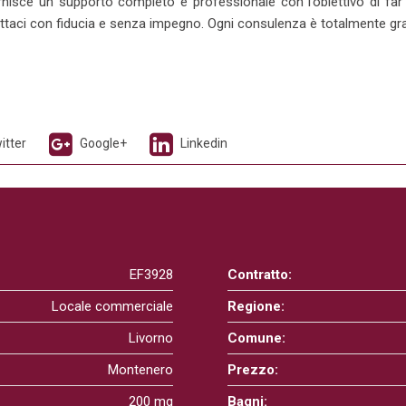
rnisce un supporto completo e professionale con l’obiettivo di far co
attaci con fiducia e senza impegno. Ogni consulenza è totalmente grat
itter
Google+
Linkedin
EF3928
Contratto:
Locale commerciale
Regione:
Livorno
Comune:
Montenero
Prezzo:
200 mq
Bagni: