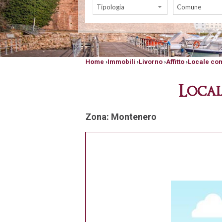
Tipologia
Comune
Home
›
Immobili
›
Livorno
›
Affitto
›
Locale co
Local
Zona: Montenero