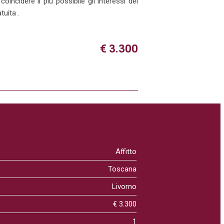
incidere il più possibile gli interessi del
uita .
€ 3.300
Affitto
Toscana
Livorno
€ 3.300
1