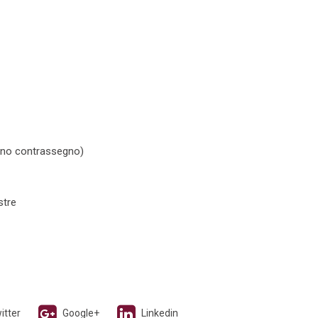
 (no contrassegno)
stre
itter
Google+
Linkedin